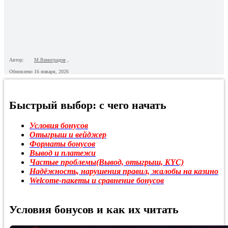
Автор:
М.Виноградов
,
Обновлено 16 января, 2026
Быстрый выбор: с чего начать
Условия бонусов
Отыгрыш и вейджер
Форматы бонусов
Вывод и платежи
Частые проблемы(Вывод, отыгрыш, KYC)
Надёжность, нарушения правил, жалобы на казино
Welcome-пакеты и сравнение бонусов
Условия бонусов и как их читать