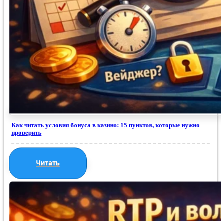
Как читать условия бонуса в казино: 15 пунктов, которые нужно
проверить
Читать