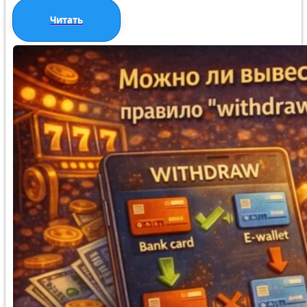
Читать