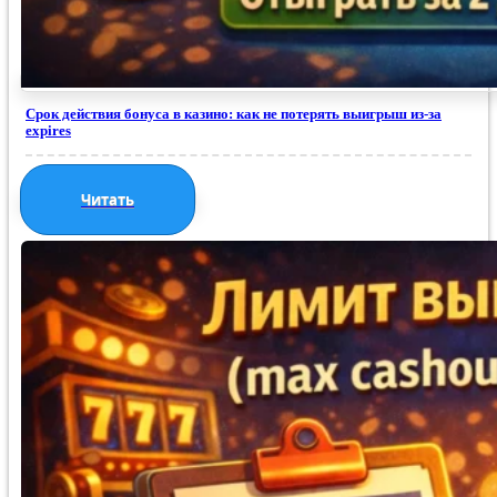
Срок действия бонуса в казино: как не потерять выигрыш из-за
expires
Читать