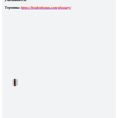
Термины:
https://bezdepbonus.com/glossary/