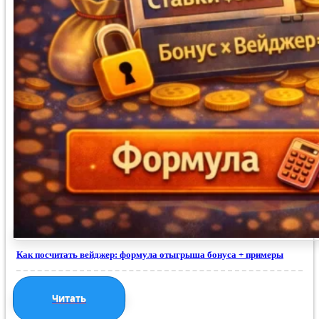
Как посчитать вейджер: формула отыгрыша бонуса + примеры
Читать