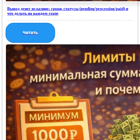
Вывод денег из казино: сроки, статусы (pending/processing/paid) и
что делать на каждом этапе
Читать