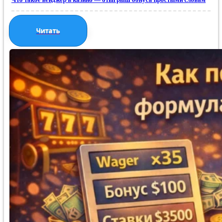
Что такое вейджер в казино — отыгрыш бонуса простыми словам
Читать