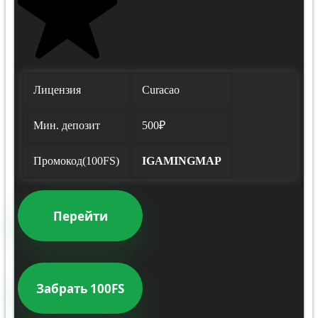
Лицензия
Curacao
Мин. депозит
500₽
Промокод(100FS)
IGAMINGMAP
Перейти
Забрать 100FS