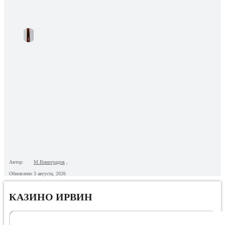
Автор:
М.Виноградов
,
Обновлено 3 августа, 2026
КАЗИНО ИРВИН