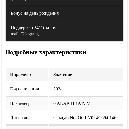
Бонус на день рождения
—
Поддержка 24/7 (чат, e-
—
mail, Telegram)
Подробные характеристики
Параметр
Значение
Год основания
2024
Владелец
GALAKTIKA N.V.
Лицензия
Curaçao No. OGL/2024/169/0146