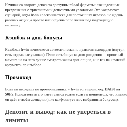
Начиная со второго депозита доступны reload-форматы: еженедельные
предложения с фриспинами и депозитными условиями. Это как раз тот
сценарий, когда Irwin «раскрывается» для постоянных игроков: не ждёшь
разовых акций, а просто планируешь пополнения под подходящую
механику.
Кэшбэк и доп. бонусы
Кэшбэк в Irwin начисляется автоматически по правилам площадки (внутри
есть отдельные условия). Плюс есть бонус ко дню рождения — приятный
момент, но на него лучше смотреть как на доп. опцию, а не как на «главный
аргумент» при выборе.
Промокод
Если ты заходишь по промо-механике, у Irwin есть промокод:
DAI50 на
50FS
. Использовать его имеет смысл только если ты понимаешь, что именн
он даёт в твоём сценарии (и не конфликтует ли с выбранным бонусом).
Депозит и вывод: как не упереться в
лимиты