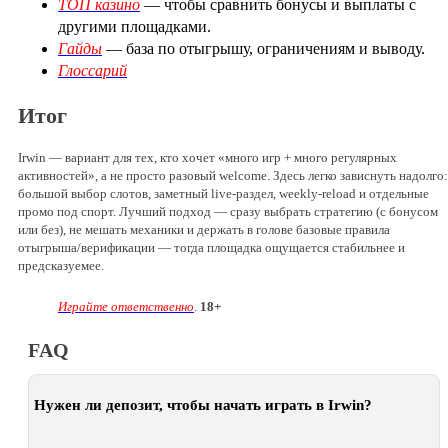
ТОП казино
— чтобы сравнить бонусы и выплаты с
другими площадками.
Гайды
— база по отыгрышу, ограничениям и выводу.
Глоссарий
Итог
Irwin — вариант для тех, кто хочет «много игр + много регулярных
активностей», а не просто разовый welcome. Здесь легко зависнуть надолго:
большой выбор слотов, заметный live-раздел, weekly-reload и отдельные
промо под спорт. Лучший подход — сразу выбрать стратегию (с бонусом
или без), не мешать механики и держать в голове базовые правила
отыгрыша/верификации — тогда площадка ощущается стабильнее и
предсказуемее.
Играйте ответственно
.
18+
FAQ
Нужен ли депозит, чтобы начать играть в Irwin?