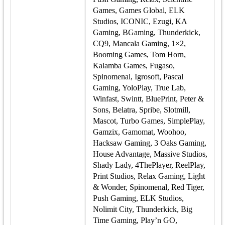
Games, Games Global, ELK
Studios, ICONIC, Ezugi, KA
Gaming, BGaming, Thunderkick,
CQ9, Mancala Gaming, 1×2,
Booming Games, Tom Horn,
Kalamba Games, Fugaso,
Spinomenal, Igrosoft, Pascal
Gaming, YoloPlay, True Lab,
Winfast, Swintt, BluePrint, Peter &
Sons, Belatra, Spribe, Slotmill,
Mascot, Turbo Games, SimplePlay,
Gamzix, Gamomat, Woohoo,
Hacksaw Gaming, 3 Oaks Gaming,
House Advantage, Massive Studios,
Shady Lady, 4ThePlayer, ReelPlay,
Print Studios, Relax Gaming, Light
& Wonder, Spinomenal, Red Tiger,
Push Gaming, ELK Studios,
Nolimit City, Thunderkick, Big
Time Gaming, Play’n GO,