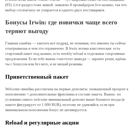
(95). Live-раздел тоже живой: заявлено 8 провайдеров live-казино, так что
выбор столов/шоу не упирается в одного-двух поставщиков.
Бонусы Irwin: где новички чаще всего
теряют выгоду
Главная ошибка — хватать всё подряд, не понимая, что именно ты сейчас
отыгрываешь и чем это ограничено. В Irwin логика классическая: есть
стартовый пакет под казино, есть weekly-reload и отдельные спортивные
предложения. Если тебе важна «чистота» вывода — заранее реши, идёшь
ты с бонусом или без него, и не мешай режимы.
Приветственный пакет
Welcome-линейка рассчитана на первые депозиты: повышенный процент к
пополнению + дополнительные фриспины в составе пакета. Важно: по
условиям самого welcome минимальный депозит выше базового входа (в
пакете фигурирует от 1 000 RUB), поэтому не удивляйся, если при
минимальном пополнении бонус не активируется.
Reload и регулярные акции