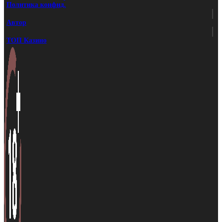
Политика конфид.
Автор
ТОП Казино