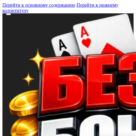
Перейти к основному содержанию
Перейти к нижнему
колонтитулу