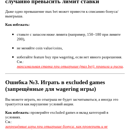
случайно превысить лимит ставки
Даже одно превышение max bet может привести к списанию бонуса/
выигрыша.
Как избежать:
ставьте с запасом ниже лимита (например, 150–180 при лимите
200),
не меняйте coin value/coins,
избегайте feature buy при wagering, если нет явного разрешения.
См.:
максимальная ставка при отыгрыше (max bet): правила и риски
.
Ошибка №3. Играть в excluded games
(запрещённые для wagering игры)
Вы можете играть, но отыгрыш не будет засчитываться, а иногда это
трактуется как нарушение условий акции.
Как избежать:
проверяйте excluded games и вклад категорий в
условиях.
См.:
запрещённые игры при отыгрыше бонуса: как проверить и не