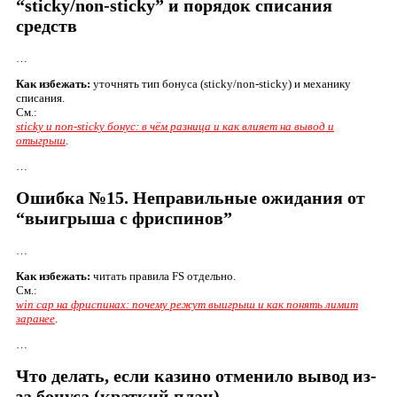
“sticky/non-sticky” и порядок списания
средств
…
Как избежать:
уточнять тип бонуса (sticky/non-sticky) и механику
списания.
См.:
sticky и non-sticky бонус: в чём разница и как влияет на вывод и
отыгрыш
.
…
Ошибка №15. Неправильные ожидания от
“выигрыша с фриспинов”
…
Как избежать:
читать правила FS отдельно.
См.:
win cap на фриспинах: почему режут выигрыш и как понять лимит
заранее
.
…
Что делать, если казино отменило вывод из-
за бонуса (краткий план)