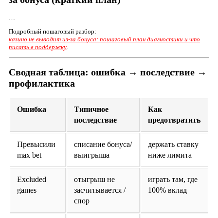
…
Подробный пошаговый разбор:
казино не выводит из-за бонуса: пошаговый план диагностики и что
писать в поддержку
.
Сводная таблица: ошибка → последствие →
профилактика
Ошибка
Типичное
Как
последствие
предотвратить
Превысили
списание бонуса/
держать ставку
max bet
выигрыша
ниже лимита
Excluded
отыгрыш не
играть там, где
games
засчитывается /
100% вклад
спор