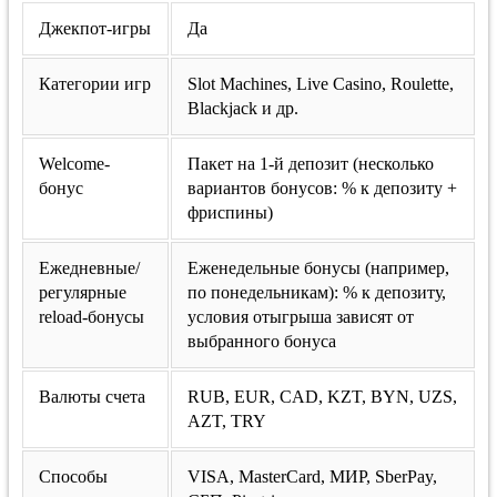
Джекпот-игры
Да
Категории игр
Slot Machines, Live Casino, Roulette,
Blackjack и др.
Welcome-
Пакет на 1-й депозит (несколько
бонус
вариантов бонусов: % к депозиту +
фриспины)
Ежедневные/
Еженедельные бонусы (например,
регулярные
по понедельникам): % к депозиту,
reload-бонусы
условия отыгрыша зависят от
выбранного бонуса
Валюты счета
RUB, EUR, CAD, KZT, BYN, UZS,
AZT, TRY
Способы
VISA, MasterCard, МИР, SberPay,