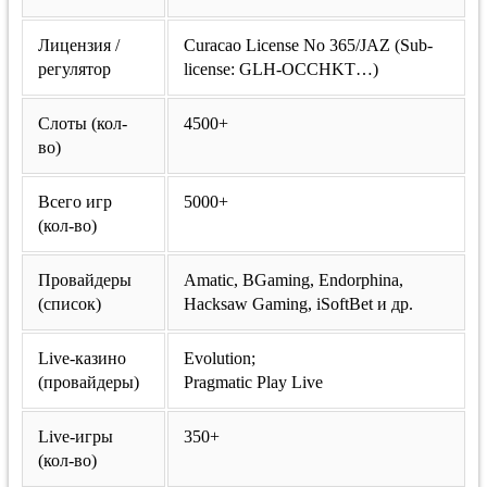
Лицензия /
Curacao License No 365/JAZ (Sub-
регулятор
license: GLH-OCCHKT…)
Слоты (кол-
4500+
во)
Всего игр
5000+
(кол-во)
Провайдеры
Amatic, BGaming, Endorphina,
(список)
Hacksaw Gaming, iSoftBet и др.
Live-казино
Evolution;
(провайдеры)
Pragmatic Play Live
Live-игры
350+
(кол-во)