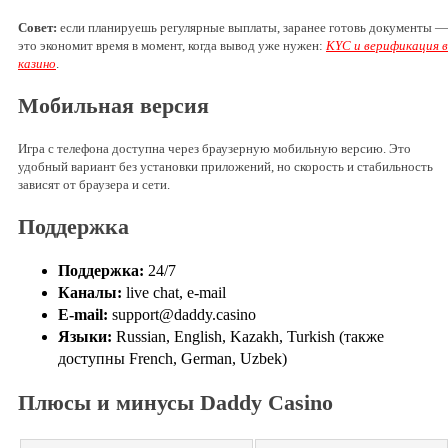
Совет:
если планируешь регулярные выплаты, заранее готовь документы —
это экономит время в момент, когда вывод уже нужен:
KYC и верификация в
казино
.
Мобильная версия
Игра с телефона доступна через браузерную мобильную версию. Это
удобный вариант без установки приложений, но скорость и стабильность
зависят от браузера и сети.
Поддержка
Поддержка:
24/7
Каналы:
live chat, e-mail
E-mail:
support@daddy.casino
Языки:
Russian, English, Kazakh, Turkish (также
доступны French, German, Uzbek)
Плюсы и минусы Daddy Casino