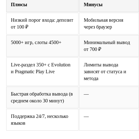
Плюсы
Минусы
Низкий порог входа: депозит
Мобильная версия
от 100 ₽
через браузер
5000+ игр, слоты 4500+
Минимальный вывод
от 700 ₽
Live-раздел 350+ с Evolution
Лимиты вывода
и Pragmatic Play Live
зависят от статуса и
метода
Быстрая обработка вывода (в
—
среднем около 30 минут)
Поддержка 24/7, несколько
—
языков