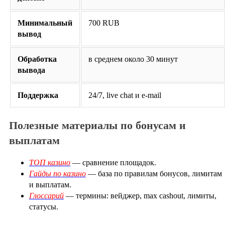
Минимальный
700 RUB
вывод
Обработка
в среднем около 30 минут
вывода
Поддержка
24/7, live chat и e-mail
Полезные материалы по бонусам и
выплатам
ТОП казино
— сравнение площадок.
Гайды по казино
— база по правилам бонусов, лимитам
и выплатам.
Глоссарий
— термины: вейджер, max cashout, лимиты,
статусы.