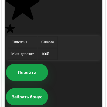
Лицензия
Curacao
Мин. депозит
100₽
Перейти
Забрать бонус