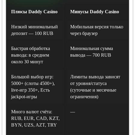
Плюсы Daddy Casino
Минусы Daddy Casino
Низкий минимальный
Мобильная версия только
депозит — 100 RUB
через браузер
Быстрая обработка
Минимальная сумма
вывода: в среднем
вывода — 700 RUB
около 30 минут
Большой выбор игр:
Лимиты вывода зависят
5000+ (слоты 4500+),
от уровня/статуса
live-игр 350+, Есть
(суточные и месячные
jackpot-игры
ограничения)
Много валют счёта:
—
RUB, EUR, CAD, KZT,
BYN, UZS, AZT, TRY