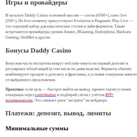
Игры и провайдеры
В каталоге Daddy Casino основной массив — слоты (4500+), плюс live
(350+). По live-сегменту присутствуют Evolution и Pragmatic Play Live —
это хороший набор для классических столов и лайв-форматов. Также
встречаются провайдеры уровня Amatic, BGaming, Endorphina, Hacksaw
Gaming, iSoftBet и другие.
Бонусы Daddy Casino
Бонусная часть построена вокруг welcome-пакета на первый депозит и
регулярных reload-акций (в том числе по дням недели). Форматы обычно
комбинируют процент к депозиту и фриспины, а условия отыгрыша зависят
от выбранного предложения.
Практика:
если цель — быстрее выйти на вывод, заранее оцени условия
отыгрыша через
contribution
и подбирай слоты с учётом
RTP/
волатильности
. Это снижает риск “застрять” на вейджере.
Платежи: депозит, вывод, лимиты
Минимальные суммы