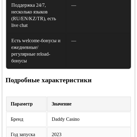
Поддержка 24/7,
—
несколько языков
(RU/EN/KZ/TR), есть
live chat
Есть welcome-бонусы и
—
ежедневные/
регулярные reload-
бонусы
Подробные характеристики
Параметр
Значение
Бренд
Daddy Casino
Год запуска
2023