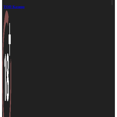
ТОП Казино