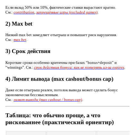
Если вклад 50% или 10%, фактические ставки вырастают кратно.
См.:
contribution
,
запрещённые игры (excluded games)
.
2) Max bet
Низкий max bet замедляет отыгрыш и повышает риск нарушения.
См.:
max bet
.
3) Срок действия
Короткие сроки особенно критичны при базах “bonus+deposit” и
“winnings”. См.:
срок действия бонуса: как не потерять из-за expires
.
4) Лимит вывода (max cashout/bonus cap)
Даже если отыгрыш реален, потолок вывода может сделать бонус
экономически бессмысленным.
См.:
лимит вывода (max cashout / bonus cap)
.
Таблица: что обычно проще, а что
рискованнее (практический ориентир)