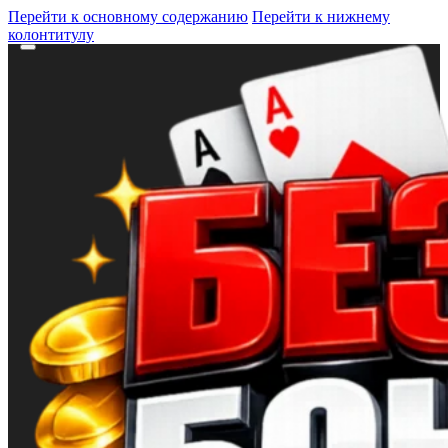
Перейти к основному содержанию
Перейти к нижнему
колонтитулу