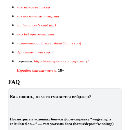
что такое вейджер
как посчитать отыгрыш
contribution (вклад игр)
max bet при отыгрыше
лимит вывода (max cashout/bonus cap)
фриспины и win cap
Термины:
https://bezdepbonus.com/glossary/
Играйте ответственно
.
18+
FAQ
Как понять, от чего считается вейджер?
Посмотрите в условиях бонуса формулировку “wagering is
calculated on…” — там указана база (bonus/deposit/winnings).