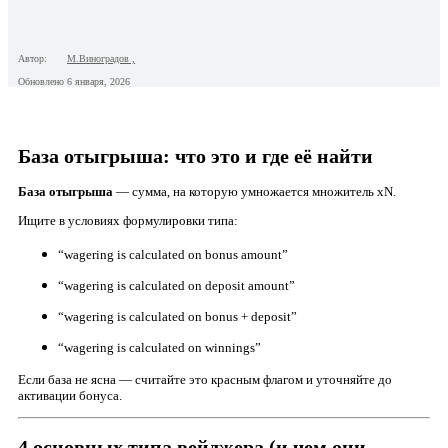
Автор:
М.Виноградов
,
Обновлено 6 января, 2026
База отыгрыша: что это и где её найти
База отыгрыша
— сумма, на которую умножается множитель xN.
Ищите в условиях формулировки типа:
“wagering is calculated on bonus amount”
“wagering is calculated on deposit amount”
“wagering is calculated on bonus + deposit”
“wagering is calculated on winnings”
Если база не ясна — считайте это красным флагом и уточняйте до
активации бонуса.
4 основных типа вейджера (и чем они