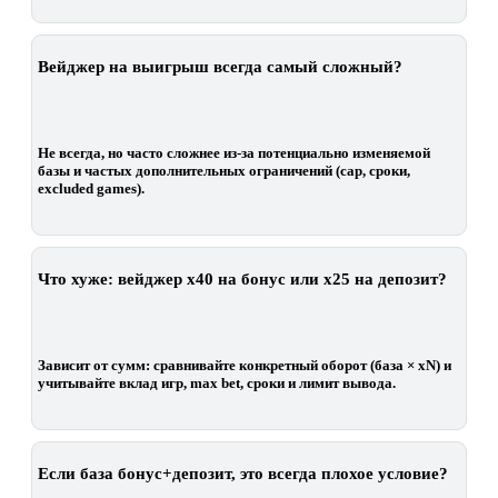
Вейджер на выигрыш всегда самый сложный?
Не всегда, но часто сложнее из-за потенциально изменяемой
базы и частых дополнительных ограничений (cap, сроки,
excluded games).
Что хуже: вейджер x40 на бонус или x25 на депозит?
Зависит от сумм: сравнивайте конкретный оборот (база × xN) и
учитывайте вклад игр, max bet, сроки и лимит вывода.
Если база бонус+депозит, это всегда плохое условие?