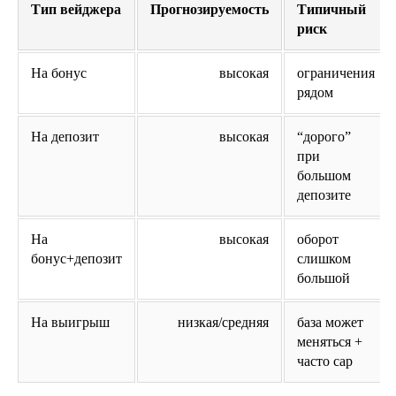
Тип вейджера
Прогнозируемость
Типичный
риск
На бонус
высокая
ограничения
рядом
На депозит
высокая
“дорого”
при
большом
депозите
На
высокая
оборот
бонус+депозит
слишком
большой
На выигрыш
низкая/средняя
база может
меняться +
часто cap