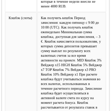
которые в течение недели внесли не
менее 4000 RUB.
Кэшбэк (слоты)
Как получить кешбэк Период
зачисления: каждую пятницу с 9:00 до
10:00 (UTC). Как получать кешбэк
еженедельно Минимальная сумма
кешбэка, доступная для зачисления, – 3
€. Кешбэк начисляется пользователям, у
которых сумма депозитов превышает
сумму выплат по результату всех
валютных счетов за все время
активности на проекте. MID Кешбэк 3%
Вейджер х15 HIGH Кешбэк 5% Вейджер
х7 TOP Кешбэк 7% Вейджер х3 PRO
Кешбэк 10% Вейджер х1 При расчете
кешбэка будут учитываться значения во
всех валютах, использованных в
течение расчетного периода. Зачисление
кешбэка будет осуществляться в
активной валюте счета по курсу на
момент расчета бонуса. Кешбэк
рассчитывается от результата ставок в