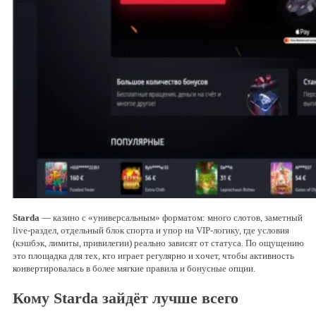
Starda
— казино с «универсальным» форматом: много слотов, заметный
live-раздел, отдельный блок спорта и упор на VIP-логику, где условия
(кэшбэк, лимиты, привилегии) реально зависят от статуса. По ощущению
это площадка для тех, кто играет регулярно и хочет, чтобы активность
конвертировалась в более мягкие правила и бонусные опции.
Кому Starda зайдёт лучше всего