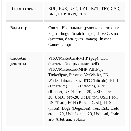
Валюты счета
RUB, EUR, USD, UAH, KZT, TRY, CAD,
BRL, CLP, AZN, PLN
Виды игр
Слоты, Настольные (рулетка, карточные
игры, Bingo, Scratch-игры), Live Casino
(рулетка, блек-джек, покер), Instant
Games, спорт
Способы
VISA/MasterCard/МИР (p2p), СБП
депозита
(система быстрых платежей),
VISA/Mastercard/МИР, AlfaPay,
Tinkoffpay, Piastrix, VouWallet, FK
Wallet, Binance Pay, BTC (Bitcoin), ETH
(Ethereum), LTC (Litecoin), XRP
(Ripple), USDT trc — 20, USDT erc —
20, USDT bep-20, USDT ton, USDT sol,
USDT arb, BCH (Bitcoin Cash), TRX
(Tron), Doge (Dogecoin), Ton, Bnb, Usdc
erc — 20, Usdc bep — 20, Usdc sol, Usdc
arb, Arbitrum, Solana.