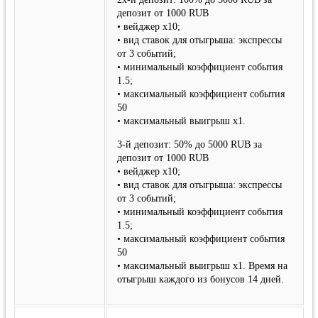
депозит от 1000 RUB
• вейджер x10;
• вид ставок для отыгрыша: экспрессы
от 3 событий;
• минимальный коэффициент события
1.5;
• максимальный коэффициент события
50
• максимальный выигрыш x1.
3-й депозит: 50% до 5000 RUB за
депозит от 1000 RUB
• вейджер x10;
• вид ставок для отыгрыша: экспрессы
от 3 событий;
• минимальный коэффициент события
1.5;
• максимальный коэффициент события
50
• максимальный выигрыш x1. Время на
отыгрыш каждого из бонусов 14 дней.