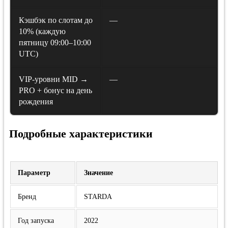
Кэшбэк по слотам до
—
10% (каждую
пятницу 09:00–10:00
UTC)
VIP-уровни MID →
—
PRO + бонус на день
рождения
Подробные характеристики
Параметр
Значение
Бренд
STARDA
Год запуска
2022