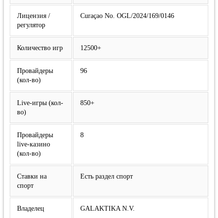
Лицензия /
Curaçao No. OGL/2024/169/0146
регулятор
Количество игр
12500+
Провайдеры
96
(кол-во)
Live-игры (кол-
850+
во)
Провайдеры
8
live-казино
(кол-во)
Ставки на
Есть раздел спорт
спорт
Владелец
GALAKTIKA N.V.