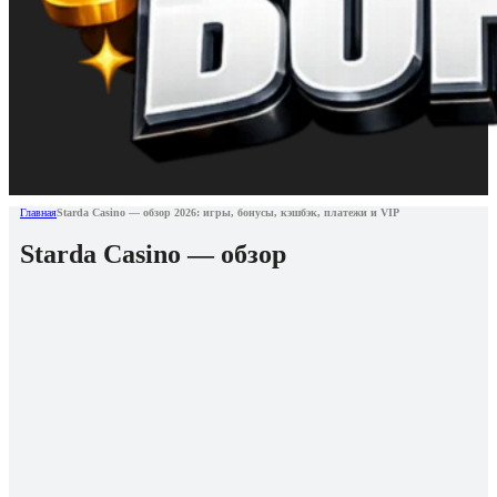
Главная
Starda Casino — обзор 2026: игры, бонусы, кэшбэк, платежи и VIP
Starda Casino — обзор