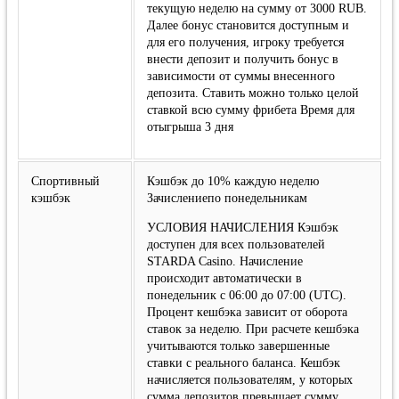
текущую неделю на сумму от 3000 RUB.
Далее бонус становится доступным и
для его получения, игроку требуется
внести депозит и получить бонус в
зависимости от суммы внесенного
депозита. Ставить можно только целой
ставкой всю сумму фрибета Время для
отыгрыша 3 дня
Спортивный
Кэшбэк до 10% каждую неделю
кэшбэк
Зачислениепо понедельникам
УСЛОВИЯ НАЧИСЛЕНИЯ Кэшбэк
доступен для всех пользователей
STARDA Casino. Начисление
происходит автоматически в
понедельник с 06:00 до 07:00 (UTC).
Процент кешбэка зависит от оборота
ставок за неделю. При расчете кешбэка
учитываются только завершенные
ставки с реального баланса. Кешбэк
начисляется пользователям, у которых
сумма депозитов превышает сумму