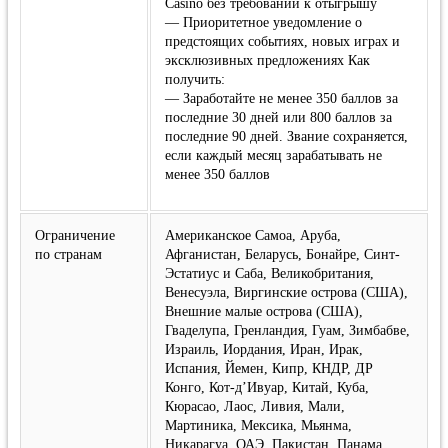
Casino без требований к отыгрышу
— Приоритетное уведомление о
предстоящих событиях, новых играх и
эксклюзивных предложениях Как
получить:
— Заработайте не менее 350 баллов за
последние 30 дней или 800 баллов за
последние 90 дней. Звание сохраняется,
если каждый месяц зарабатывать не
менее 350 баллов
Ограничение
Американское Самоа, Аруба,
по странам
Афганистан, Беларусь, Бонайре, Синт-
Эстатиус и Саба, Великобритания,
Венесуэла, Виргинские острова (США),
Внешние малые острова (США),
Гваделупа, Гренландия, Гуам, Зимбабве,
Израиль, Иордания, Иран, Ирак,
Испания, Йемен, Кипр, КНДР, ДР
Конго, Кот-д’Ивуар, Китай, Куба,
Кюрасао, Лаос, Ливия, Мали,
Мартиника, Мексика, Мьянма,
Никарагуа, ОАЭ, Пакистан, Панама,