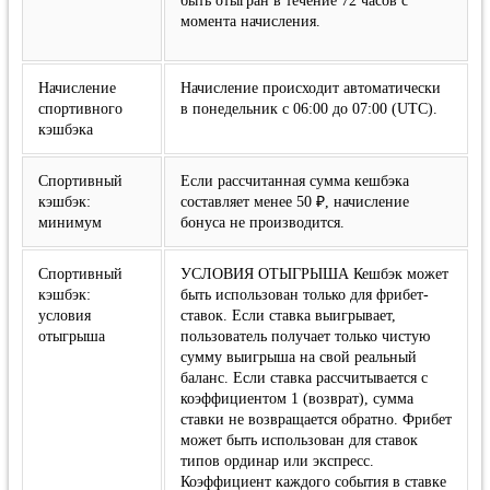
быть отыгран в течение 72 часов с
момента начисления.
Начисление
Начисление происходит автоматически
спортивного
в понедельник с 06:00 до 07:00 (UTC).
кэшбэка
Спортивный
Если рассчитанная сумма кешбэка
кэшбэк:
составляет менее 50 ₽, начисление
минимум
бонуса не производится.
Спортивный
УСЛОВИЯ ОТЫГРЫША Кешбэк может
кэшбэк:
быть использован только для фрибет-
условия
ставок. Если ставка выигрывает,
отыгрыша
пользователь получает только чистую
сумму выигрыша на свой реальный
баланс. Если ставка рассчитывается с
коэффициентом 1 (возврат), сумма
ставки не возвращается обратно. Фрибет
может быть использован для ставок
типов ординар или экспресс.
Коэффициент каждого события в ставке